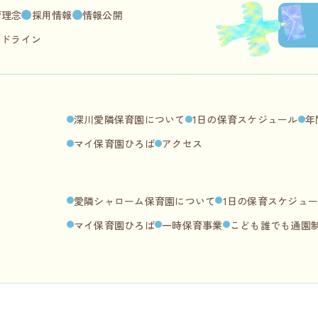
育理念
採用情報
情報公開
イドライン
深川愛隣保育園について
1日の保育スケジュール
年
マイ保育園ひろば
アクセス
愛隣シャローム保育園について
1日の保育スケジュ
マイ保育園ひろば
一時保育事業
こども誰でも通園
Copyright©社会福祉法人 深川愛隣学園 All Rights Reserved