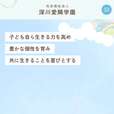
子ども自ら生きる力を高め
豊かな個性を育み
共に生きることを喜びとする