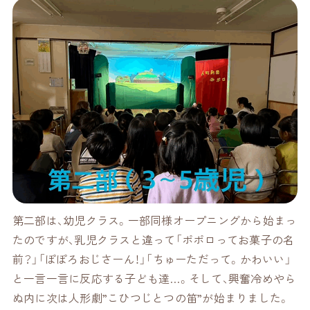
第二部は、幼児クラス。一部同様オープニングから始まっ
たのですが、乳児クラスと違って「ポポロってお菓子の名
前？」「ぽぽろおじさーん！」「ちゅーただって。かわいい」
と一言一言に反応する子ども達…。そして、興奮冷めやら
ぬ内に次は人形劇”こひつじとつの笛”が始まりました。