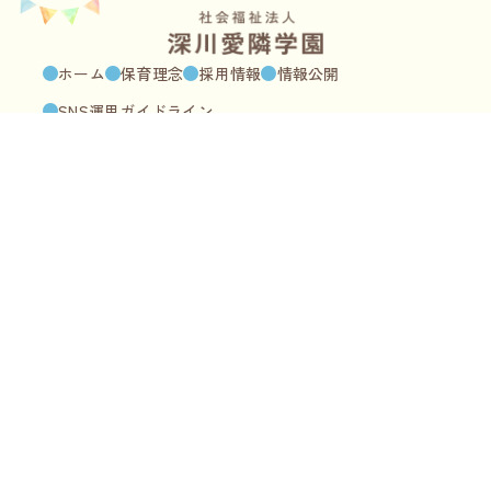
ホーム
保育理念
採用情報
情報公開
SNS運用ガイドライン
見学・
お問い合わせは
こちら
深川愛隣保育園
〒135-0051 江東区枝川2-25-10
03-3645-9900
受付時間：平日／9時〜18時
愛隣シャローム保育園
〒135-0051 江東区枝川3-6-15
03-3645-5858
受付時間：平日／9時〜18時