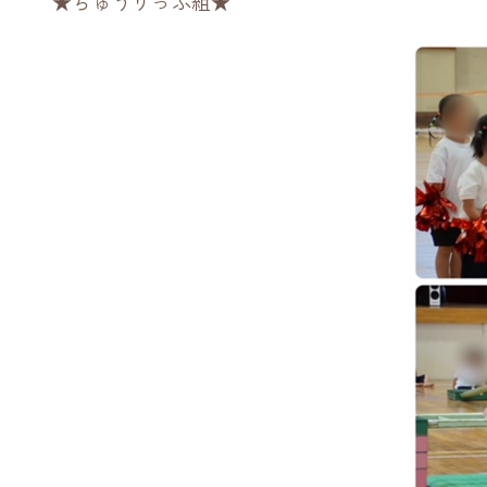
★ちゅうりっぷ組★